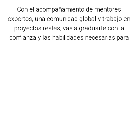
Con el acompañamiento de mentores 
expertos, una comunidad global y trabajo en 
proyectos reales, vas a graduarte con la 
confianza y las habilidades necesarias para 
conseguir tu primer empleo en tecnología y 
seguir creciendo mucho más allá.
🗓 Fecha de incio: 02 de febrero 2026 
Lanza tu carrera en 
tecnología: no necesitas 