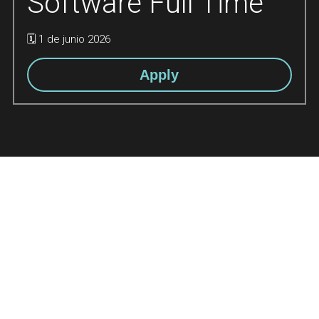
Software Full Time 
🗓 1 de junio 2026
Apply
Metodología
Aprendizaje en 
Aprende 
cohortes
programando